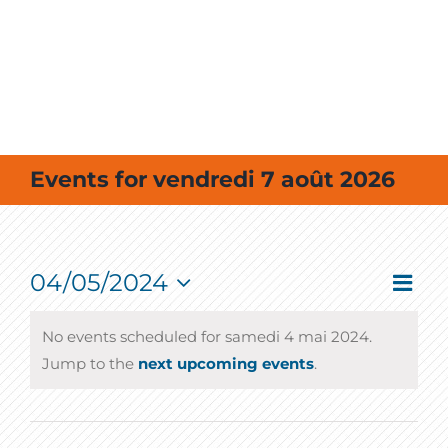
MES SORTIES / MES LOISIRS
Events for vendredi 7 août 2026
04/05/2024
Event
Vie
Day
View
Select
Navig
Nav
date.
No events scheduled for samedi 4 mai 2024.
Jump to the
next upcoming events
.