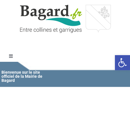
Passer
au
contenu
Ouvrir l
Toggle
Navigation
Accueil
Bienvenue sur le site
officiel de la Mairie de
Bagard
MAIRIE
ÉDUCATION / JEUNESSE
VIE COMMUNALE