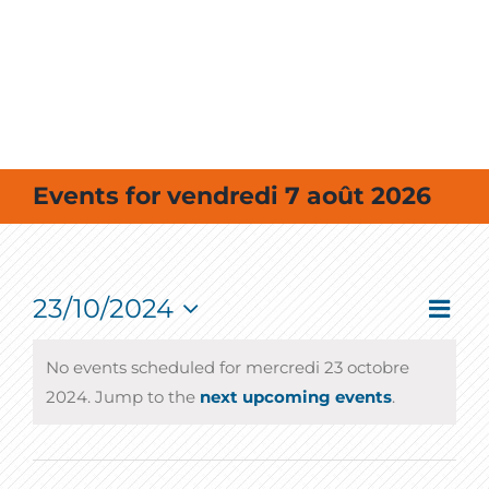
MES SORTIES / MES LOISIRS
Events for vendredi 7 août 2026
23/10/2024
Event
Vie
Day
View
Select
Navig
Nav
date.
No events scheduled for mercredi 23 octobre
2024. Jump to the
next upcoming events
.