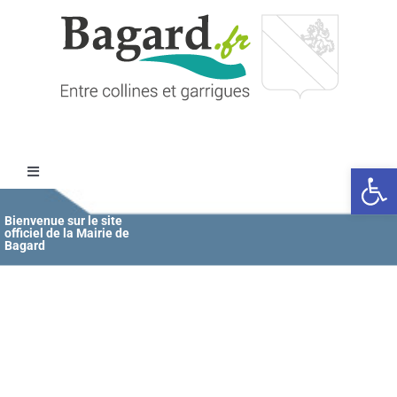
Passer
au
contenu
Ouvrir l
Toggle
Navigation
Accueil
Bienvenue sur le site
officiel de la Mairie de
Bagard
MAIRIE
ÉDUCATION / JEUNESSE
VIE COMMUNALE