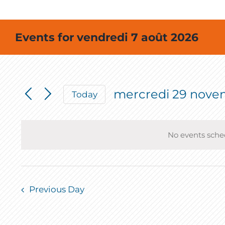
Events for vendredi 7 août 2026
mercredi 29 nove
Today
Select
date.
No events sche
Previous Day