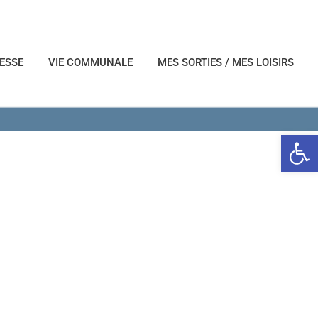
NESSE
VIE COMMUNALE
MES SORTIES / MES LOISIRS
Ouvrir l