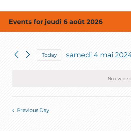
Events for jeudi 6 août 2026
samedi 4 mai 202
Today
Select
date.
No events 
Previous Day