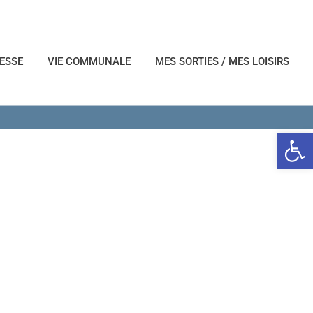
NESSE
VIE COMMUNALE
MES SORTIES / MES LOISIRS
Ouvrir l