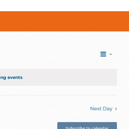
Event
Views
Day
Views
Navigati
Navigat
ng events
.
Next Day
Subscribe to calendar