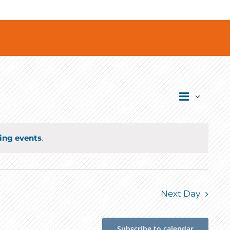
Event
Views
Day
Views
Navigati
Navigat
ing events
.
Next Day
Subscribe to calendar