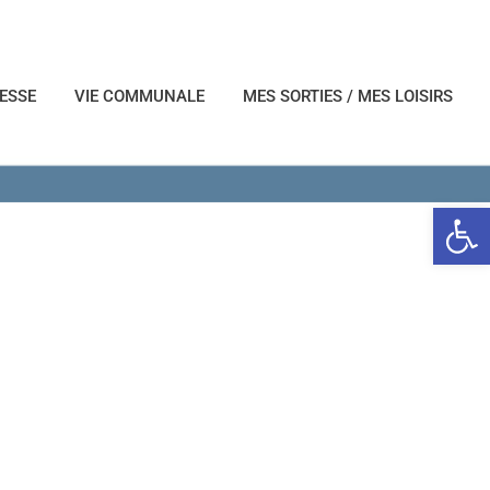
NESSE
VIE COMMUNALE
MES SORTIES / MES LOISIRS
Ouvrir l