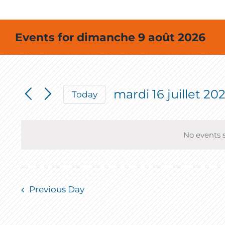
Events for dimanche 9 août 2026
mardi 16 juillet 20
Today
Select
date.
No events s
Previous Day