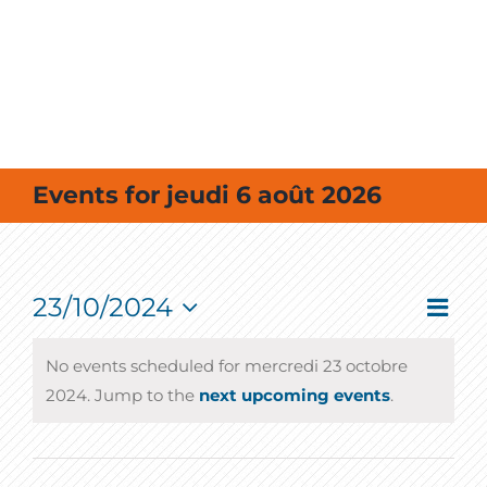
MES SORTIES / MES LOISIRS
Events for jeudi 6 août 2026
23/10/2024
Event
Vie
Day
View
Select
Navig
Nav
date.
No events scheduled for mercredi 23 octobre
2024. Jump to the
next upcoming events
.