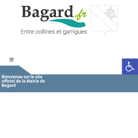
Passer
au
contenu
Ouvrir l
Toggle
Navigation
Accueil
Bienvenue sur le site
officiel de la Mairie de
Bagard
MAIRIE
ÉDUCATION / JEUNESSE
VIE COMMUNALE