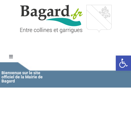
Passer
au
contenu
Ouvrir l
Toggle
Navigation
Accueil
Bienvenue sur le site
officiel de la Mairie de
Bagard
MAIRIE
ÉDUCATION / JEUNESSE
VIE COMMUNALE