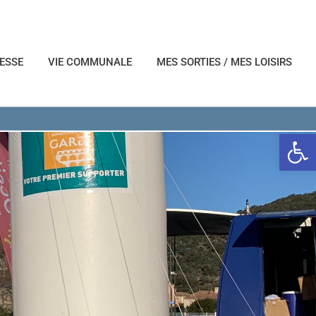
NESSE
VIE COMMUNALE
MES SORTIES / MES LOISIRS
Ouvrir l