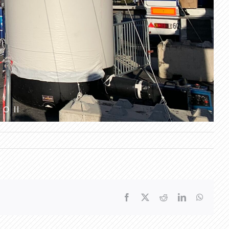
Facebook
X
Reddit
LinkedIn
WhatsA