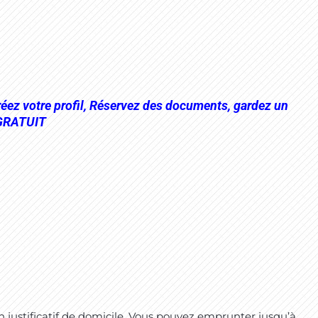
éez votre profil, Réservez des documents, gardez un
. GRATUIT
n justificatif de domicile. Vous pouvez emprunter jusqu’à