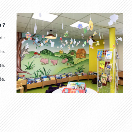
 ?
t :
le.
té.
ée.