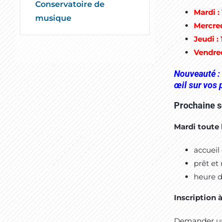
Conservatoire de
Mardi :
musique
Mercred
Jeudi :
Vendred
Nouveauté : 
œil sur vos 
Prochaine s
Mardi toute 
accueil
prêt et 
heure d
Inscription à
Demander une 