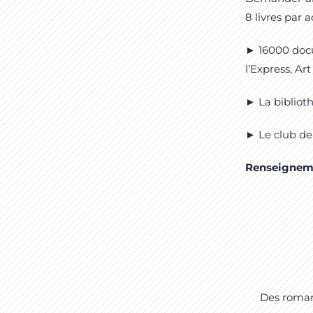
8 livres par 
► 16000 docu
l’Express, Ar
► La bibliot
► Le club de
Renseigneme
Des roman