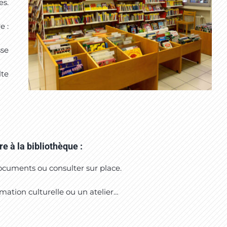
es.
e :
sse
lte
re à la bibliothèque :
cuments ou consulter sur place.
imation culturelle ou un atelier…