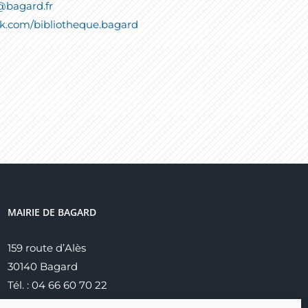
@bagard.fr
k.com/bibliotheque.bagard
MAIRIE DE BAGARD
159 route d’Alès
30140 Bagard
Tél. : 04 66 60 70 22