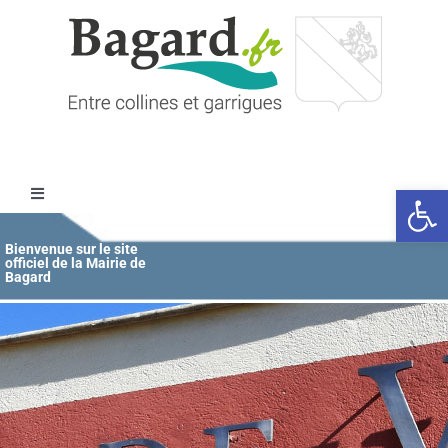
Passer
au
contenu
Ouvrir l
Toggle
Navigation
Accueil
Bienvenue sur le site
officiel de la Mairie de
Bagard
MAIRIE
ÉDUCATION / JEUNESSE
VIE COMMUNALE