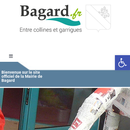
Passer
au
contenu
Ouvrir l
Toggle
Navigation
Accueil
Bienvenue sur le site
officiel de la Mairie de
Bagard
MAIRIE
ÉDUCATION / JEUNESSE
VIE COMMUNALE