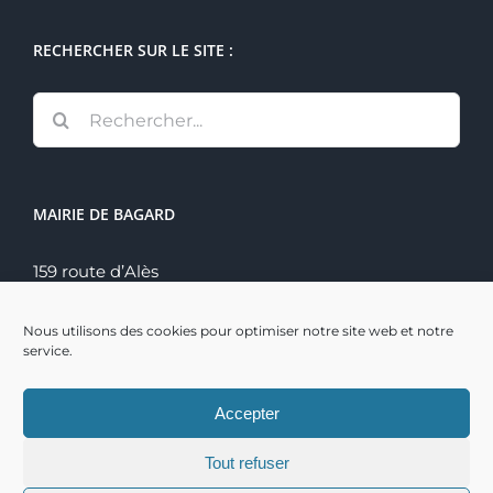
RECHERCHER SUR LE SITE :
Rechercher:
MAIRIE DE BAGARD
159 route d’Alès
30140 Bagard
Tél. : 04 66 60 70 22
Nous utilisons des cookies pour optimiser notre site web et notre
service.
Accepter
Tout refuser