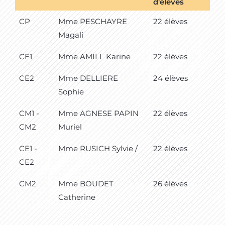
d'élèves
CP
Mme PESCHAYRE
22 élèves
Magali
CE1
Mme AMILL Karine
22 élèves
CE2
Mme DELLIERE
24 élèves
Sophie
CM1 -
Mme AGNESE PAPIN
22 élèves
CM2
Muriel
CE1 -
Mme RUSICH Sylvie /
22 élèves
CE2
CM2
Mme BOUDET
26 élèves
Catherine