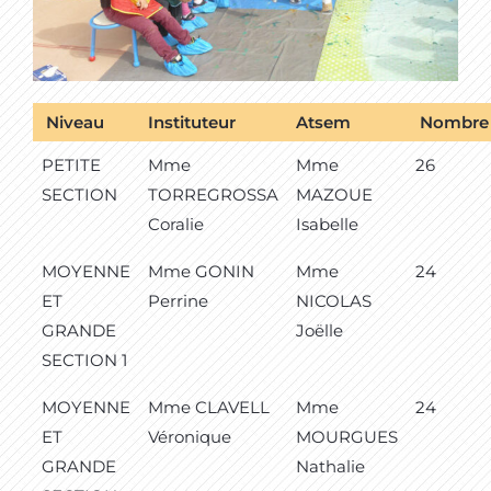
Niveau
Instituteur
Atsem
Nombre
PETITE
Mme
Mme
26
SECTION
TORREGROSSA
MAZOUE
Coralie
Isabelle
MOYENNE
Mme GONIN
Mme
24
ET
Perrine
NICOLAS
GRANDE
Joëlle
SECTION 1
MOYENNE
Mme CLAVELL
Mme
24
ET
Véronique
MOURGUES
GRANDE
Nathalie