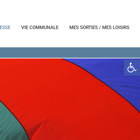
NESSE
VIE COMMUNALE
MES SORTIES / MES LOISIRS
Ouvrir l