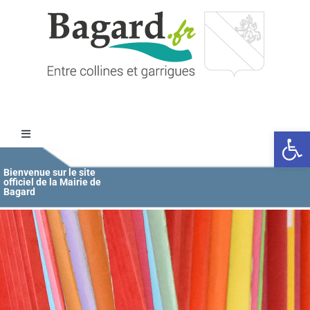
Passer
au
contenu
Ouvrir l
Toggle
Navigation
Accueil
Bienvenue sur le site
officiel de la Mairie de
Bagard
MAIRIE
ÉDUCATION / JEUNESSE
VIE COMMUNALE