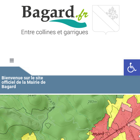
Passer
au
contenu
Ouvrir l
Toggle
Navigation
Accueil
Bienvenue sur le site
officiel de la Mairie de
Bagard
MAIRIE
ÉDUCATION / JEUNESSE
VIE COMMUNALE