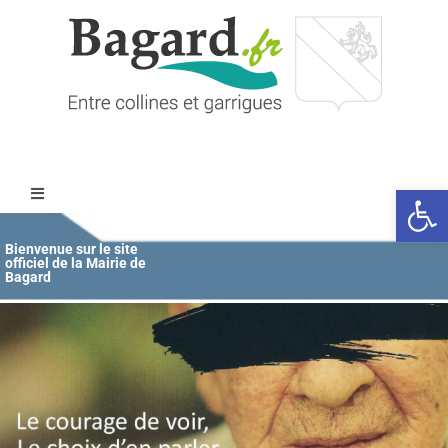
Passer
au
contenu
Ouvrir l
Toggle
Navigation
Accueil
Bienvenue sur le site
officiel de la Mairie de
Bagard
MAIRIE
ÉDUCATION / JEUNESSE
VIE COMMUNALE