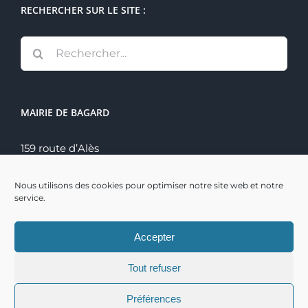
RECHERCHER SUR LE SITE :
Rechercher:
MAIRIE DE BAGARD
159 route d’Alès
30140 Bagard
Tél. : 04 66 60 70 22
Nous utilisons des cookies pour optimiser notre site web et notre
service.
Accepter
Tout refuser
Copyright 2021 | Mairie de Bagard | Réalisation :
BSI
|
Préférences