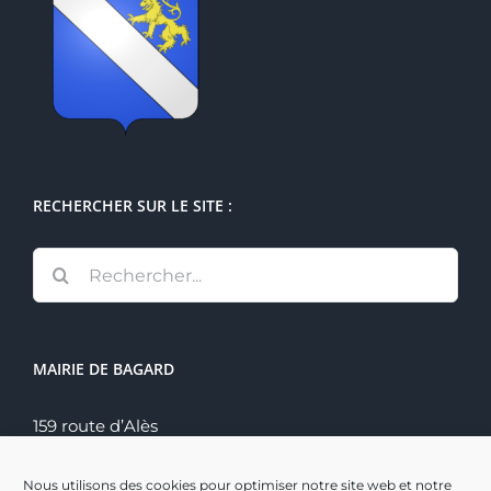
RECHERCHER SUR LE SITE :
Rechercher:
MAIRIE DE BAGARD
159 route d’Alès
30140 Bagard
Tél. : 04 66 60 70 22
Nous utilisons des cookies pour optimiser notre site web et notre