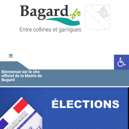
Passer
au
contenu
Ouvrir l
Toggle
Navigation
Accueil
Bienvenue sur le site
officiel de la Mairie de
Bagard
MAIRIE
ÉDUCATION / JEUNESSE
VIE COMMUNALE