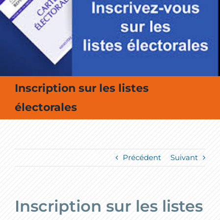
MES SORTIES / MES LOISIRS
Inscription sur les listes
électorales
Précédent
Suivant
Inscription sur les listes