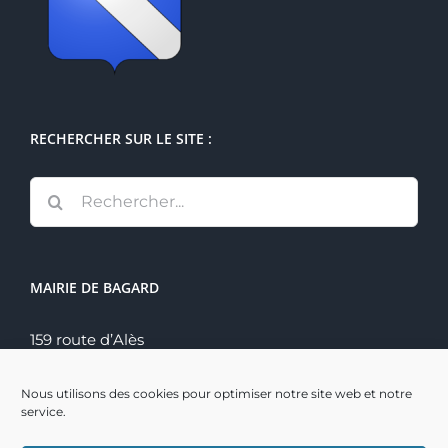
RECHERCHER SUR LE SITE :
Rechercher:
MAIRIE DE BAGARD
159 route d’Alès
30140 Bagard
Tél. : 04 66 60 70 22
Nous utilisons des cookies pour optimiser notre site web et notre
service.