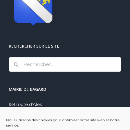
RECHERCHER SUR LE SITE :
Rechercher:
MAIRIE DE BAGARD
159 route d’Alès
30140 Bagard
Tél. : 04 66 60 70 22
Nous utilisons des cookies pour optimiser notre site web et notre
service.