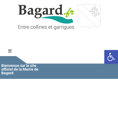
Passer
au
contenu
Ouvrir l
Toggle
Navigation
Accueil
Bienvenue sur le site
officiel de la Mairie de
Bagard
MAIRIE
ÉDUCATION / JEUNESSE
VIE COMMUNALE