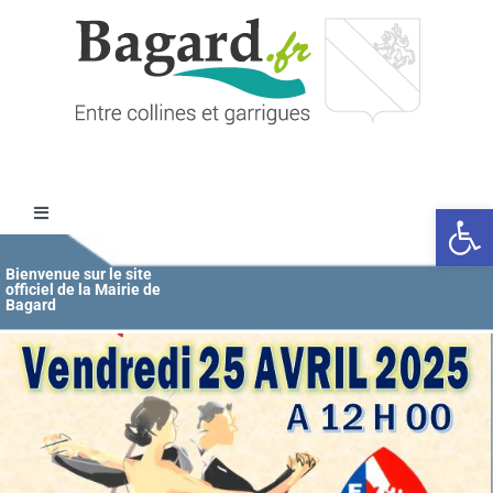
Passer
au
contenu
Ouvrir l
Toggle
Navigation
Accueil
Bienvenue sur le site
officiel de la Mairie de
Bagard
MAIRIE
ÉDUCATION / JEUNESSE
VIE COMMUNALE