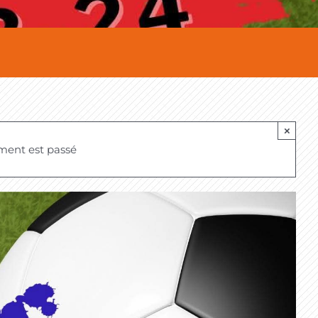
×
ment est passé