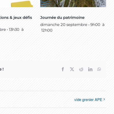
ions & jeux défis
Journée du patrimoine
dimanche 20 septembre • 9h00
à
re • 13h30
à
12h00
 !
Facebook
X
Reddit
LinkedIn
WhatsA
vide grenier APE