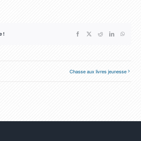
 !
Facebook
X
Reddit
LinkedIn
WhatsA
Chasse aux livres jeunesse