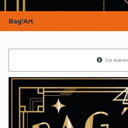
Bag’Art
Cet évène