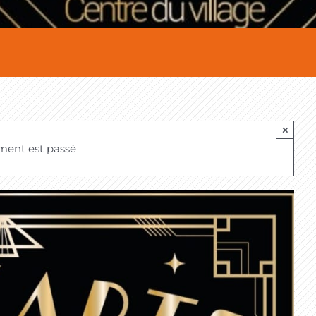
×
ment est passé