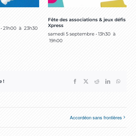
Fête des associations & jeux défis
Xpress
 • 21h00
à
23h30
samedi 5 septembre • 13h30
à
19h00
 !
Facebook
X
Reddit
LinkedIn
WhatsA
Accordéon sans frontières