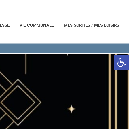
NESSE
VIE COMMUNALE
MES SORTIES / MES LOISIRS
Ouvrir l