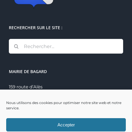
RECHERCHER SUR LE SITE :
Rechercher:
MAIRIE DE BAGARD
159 route d’Alès
30140 Bagard
Tél. : 04 66 60 70 22
Nous utilisons des cookies pour optimiser notre site web et notre
service.
Accepter