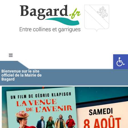
Passer
au
contenu
Ouvrir l
Toggle
Navigation
Accueil
Bienvenue sur le site
officiel de la Mairie de
Bagard
MAIRIE
ÉDUCATION / JEUNESSE
VIE COMMUNALE