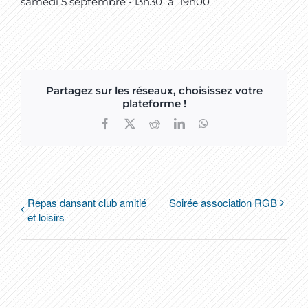
samedi 5 septembre • 13h30
à
19h00
Partagez sur les réseaux, choisissez votre
plateforme !
Facebook
X
Reddit
LinkedIn
WhatsApp
Repas dansant club amitié
Soirée association RGB
et loisirs