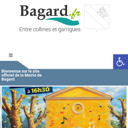
Passer
au
contenu
Ouvrir l
Toggle
Navigation
Accueil
Bienvenue sur le site
officiel de la Mairie de
Bagard
MAIRIE
ÉDUCATION / JEUNESSE
VIE COMMUNALE