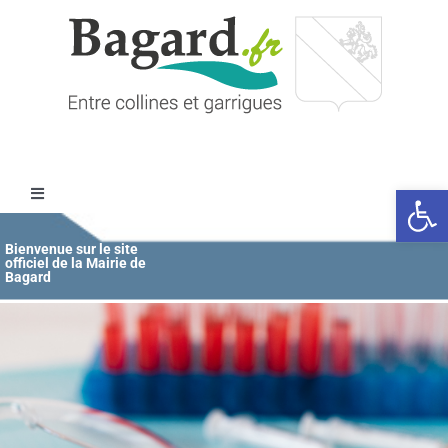
Passer
au
contenu
Ouvrir l
Toggle
Navigation
Accueil
Bienvenue sur le site
officiel de la Mairie de
Bagard
MAIRIE
ÉDUCATION / JEUNESSE
VIE COMMUNALE