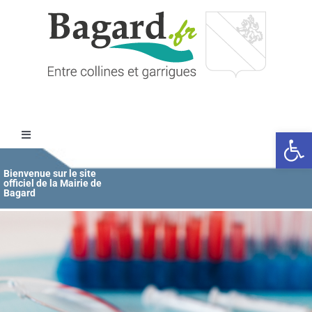
Passer
au
contenu
Ouvrir l
Toggle
Navigation
Accueil
Bienvenue sur le site
officiel de la Mairie de
Bagard
MAIRIE
ÉDUCATION / JEUNESSE
VIE COMMUNALE