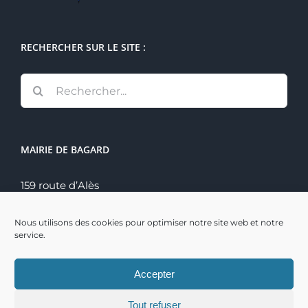
RECHERCHER SUR LE SITE :
Rechercher:
MAIRIE DE BAGARD
159 route d’Alès
30140 Bagard
Tél. : 04 66 60 70 22
Nous utilisons des cookies pour optimiser notre site web et notre
service.
Accepter
Tout refuser