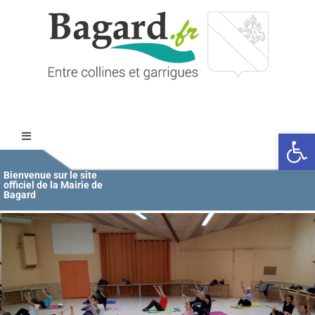
Passer
au
contenu
Ouvrir l
Toggle
Navigation
Accueil
Bienvenue sur le site
officiel de la Mairie de
Bagard
MAIRIE
ÉDUCATION / JEUNESSE
VIE COMMUNALE