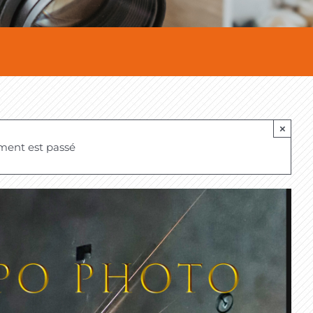
×
ment est passé