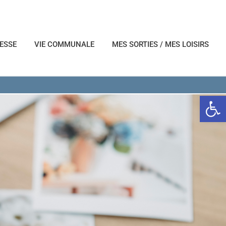
NESSE
VIE COMMUNALE
MES SORTIES / MES LOISIRS
Ouvrir l