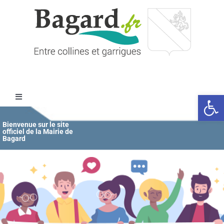
Passer
au
contenu
Ouvrir l
Toggle
Navigation
Accueil
Bienvenue sur le site
officiel de la Mairie de
Bagard
MAIRIE
ÉDUCATION / JEUNESSE
VIE COMMUNALE