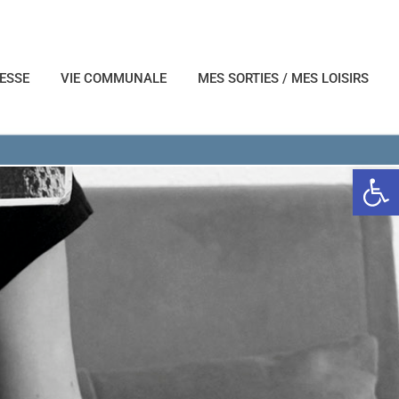
NESSE
VIE COMMUNALE
MES SORTIES / MES LOISIRS
Ouvrir l