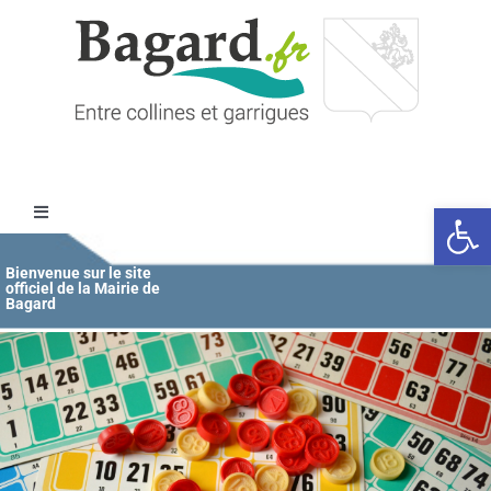
Passer
au
contenu
Ouvrir l
Toggle
Navigation
Accueil
Bienvenue sur le site
officiel de la Mairie de
Bagard
MAIRIE
ÉDUCATION / JEUNESSE
VIE COMMUNALE