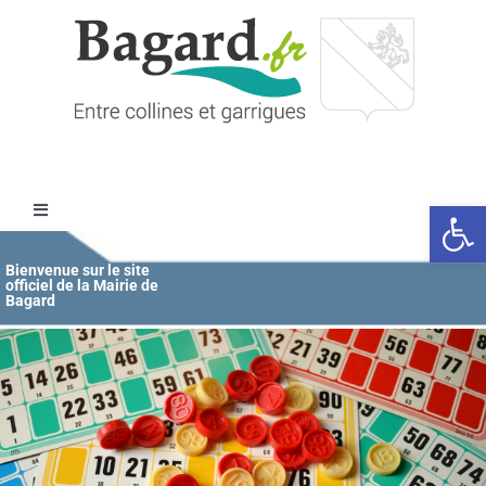
Passer
au
contenu
Ouvrir l
Toggle
Navigation
Accueil
Bienvenue sur le site
officiel de la Mairie de
Bagard
MAIRIE
ÉDUCATION / JEUNESSE
VIE COMMUNALE