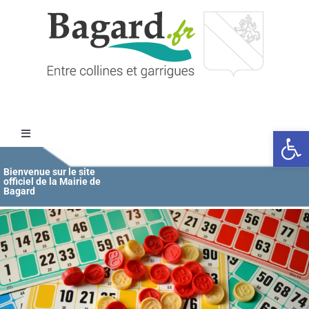
Passer
au
contenu
Ouvrir l
Toggle
Navigation
Accueil
Bienvenue sur le site
officiel de la Mairie de
Bagard
MAIRIE
ÉDUCATION / JEUNESSE
VIE COMMUNALE