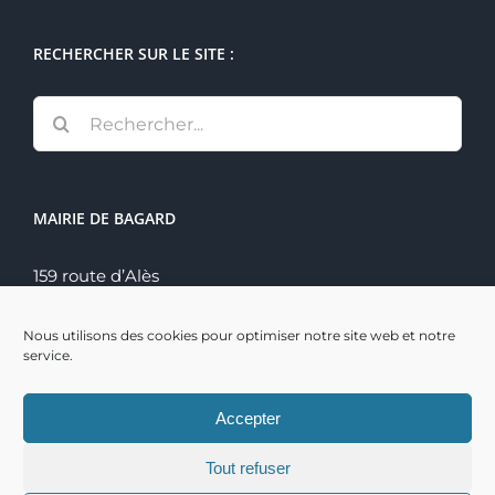
RECHERCHER SUR LE SITE :
Rechercher:
MAIRIE DE BAGARD
159 route d’Alès
30140 Bagard
Tél. : 04 66 60 70 22
Nous utilisons des cookies pour optimiser notre site web et notre
service.
Accepter
Tout refuser