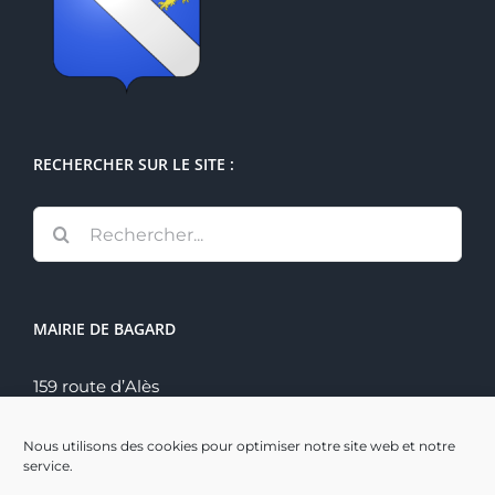
RECHERCHER SUR LE SITE :
Rechercher:
MAIRIE DE BAGARD
159 route d’Alès
30140 Bagard
Tél. : 04 66 60 70 22
Nous utilisons des cookies pour optimiser notre site web et notre
service.