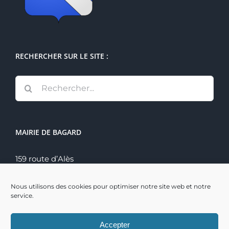
RECHERCHER SUR LE SITE :
Rechercher:
MAIRIE DE BAGARD
159 route d’Alès
30140 Bagard
Tél. : 04 66 60 70 22
Nous utilisons des cookies pour optimiser notre site web et notre
service.
Accepter