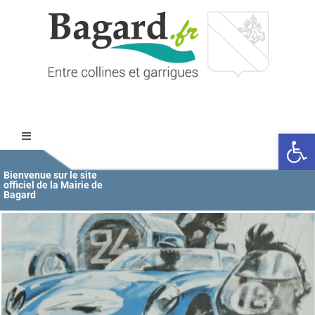
Passer
au
contenu
Ouvrir l
Toggle
Navigation
Accueil
Bienvenue sur le site
officiel de la Mairie de
Bagard
MAIRIE
ÉDUCATION / JEUNESSE
VIE COMMUNALE