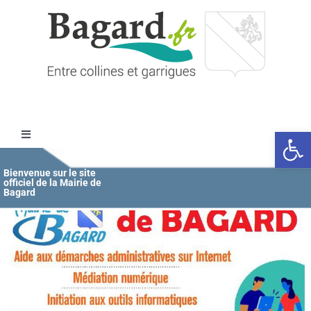
Passer
au
contenu
Ouvrir l
Toggle
Navigation
Accueil
Bienvenue sur le site
officiel de la Mairie de
Bagard
MAIRIE
ÉDUCATION / JEUNESSE
VIE COMMUNALE