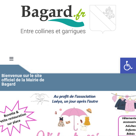
Passer
au
contenu
Ouvrir l
Toggle
Navigation
Accueil
Bienvenue sur le site
officiel de la Mairie de
Bagard
MAIRIE
ÉDUCATION / JEUNESSE
VIE COMMUNALE