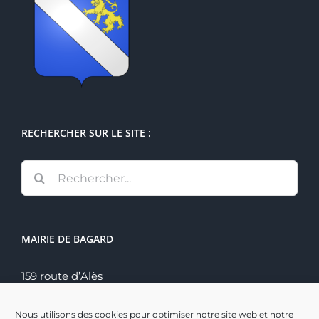
RECHERCHER SUR LE SITE :
Rechercher:
MAIRIE DE BAGARD
159 route d’Alès
30140 Bagard
Tél. : 04 66 60 70 22
Nous utilisons des cookies pour optimiser notre site web et notre