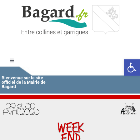
Passer
au
contenu
Ouvrir l
Toggle
Navigation
Accueil
Bienvenue sur le site
officiel de la Mairie de
Bagard
MAIRIE
ÉDUCATION / JEUNESSE
VIE COMMUNALE