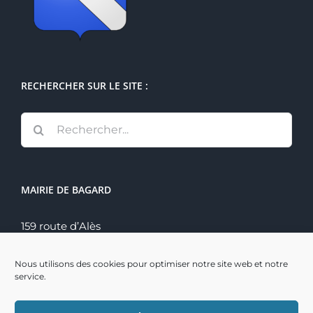
RECHERCHER SUR LE SITE :
Rechercher:
MAIRIE DE BAGARD
159 route d’Alès
30140 Bagard
Tél. : 04 66 60 70 22
Nous utilisons des cookies pour optimiser notre site web et notre
service.