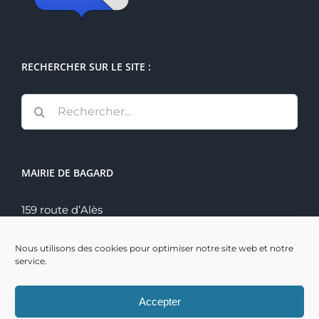
RECHERCHER SUR LE SITE :
Rechercher:
MAIRIE DE BAGARD
159 route d’Alès
30140 Bagard
Tél. : 04 66 60 70 22
Nous utilisons des cookies pour optimiser notre site web et notre
service.
Accepter