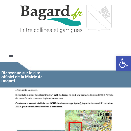
Passer
au
contenu
Ouvrir l
Toggle
Navigation
Accueil
Bienvenue sur le site
officiel de la Mairie de
Bagard
MAIRIE
ÉDUCATION / JEUNESSE
VIE COMMUNALE