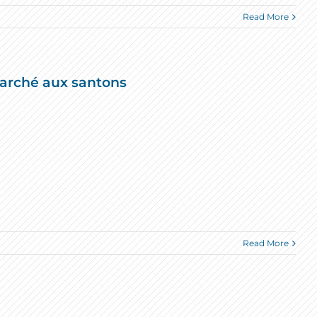
Read More
arché aux santons
Read More