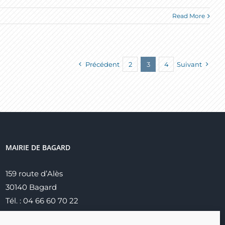
Read More
Précédent
2
3
4
Suivant
MAIRIE DE BAGARD
159 route d’Alès
30140 Bagard
Tél. : 04 66 60 70 22