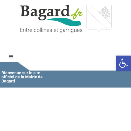
Passer
au
contenu
Ouvrir l
Toggle
Navigation
Accueil
Bienvenue sur le site
officiel de la Mairie de
Bagard
MAIRIE
ÉDUCATION / JEUNESSE
VIE COMMUNALE