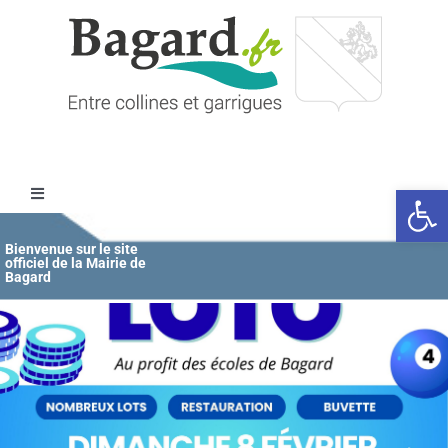
Passer
au
contenu
Ouvrir l
Toggle
Navigation
Accueil
Bienvenue sur le site
officiel de la Mairie de
Bagard
MAIRIE
ÉDUCATION / JEUNESSE
VIE COMMUNALE