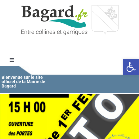
Passer
au
contenu
Ouvrir l
Toggle
Navigation
Accueil
Bienvenue sur le site
officiel de la Mairie de
Bagard
MAIRIE
ÉDUCATION / JEUNESSE
VIE COMMUNALE