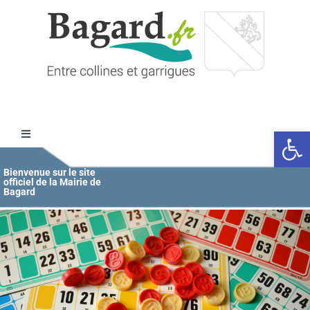
Passer
au
contenu
Ouvrir l
Toggle
Navigation
Accueil
Bienvenue sur le site
officiel de la Mairie de
Bagard
MAIRIE
ÉDUCATION / JEUNESSE
VIE COMMUNALE