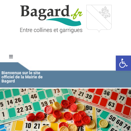
Passer
au
contenu
Ouvrir l
Toggle
Navigation
Accueil
Bienvenue sur le site
officiel de la Mairie de
Bagard
MAIRIE
ÉDUCATION / JEUNESSE
VIE COMMUNALE